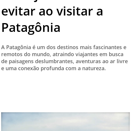
evitar ao visitar a
TESTADO E APROVADO
ÚLTIMAS NOTÍCIAS
Patagônia
PARCEIROS
QUEM SOMOS - EQUIPE
A Patagônia é um dos destinos mais fascinantes e
CONTATO
remotos do mundo, atraindo viajantes em busca
de paisagens deslumbrantes, aventuras ao ar livre
e uma conexão profunda com a natureza.