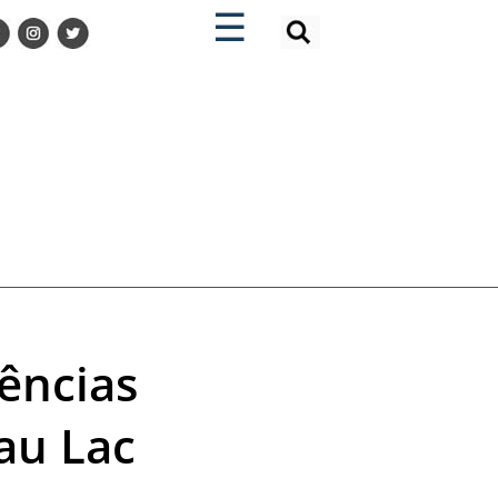
×
×
☰
iências
au Lac