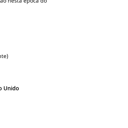
ção nesta época do
nte)
no Unido