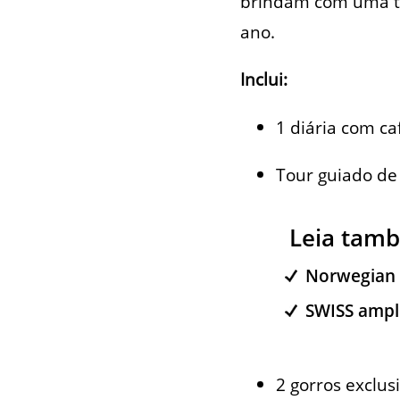
brindam com uma 
ano.
Inclui:
1 diária com c
Tour guiado de
Leia tam
Norwegian r
2 gorros exclus