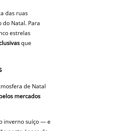
a das ruas
o do Natal. Para
inco estrelas
clusivas
que
s
mosfera de Natal
 pelos mercados
o inverno suíço — e