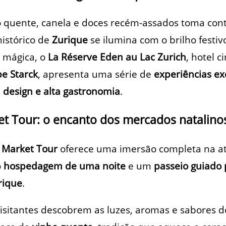
 quente, canela e doces recém-assados toma cont
istórico de
Zurique
se ilumina com o brilho festiv
a mágica, o
La Réserve Eden au Lac Zurich
, hotel c
pe Starck
, apresenta uma série de
experiências ex
, design e alta gastronomia
.
t Tour: o encanto dos mercados natalino
 Market Tour
oferece uma imersão completa na at
o
hospedagem de uma noite
e um
passeio guiado
rique
.
visitantes descobrem as luzes, aromas e sabores d