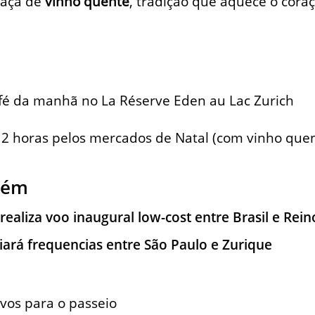
taça de
vinho quente
, tradição que aquece o cora
afé da manhã no La Réserve Eden au Lac Zurich
 2 horas pelos mercados de Natal (com vinho que
bém
ealiza voo inaugural low-cost entre Brasil e Rei
ivos para o passeio