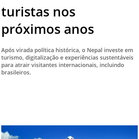
turistas nos
TESTADO E APROVADO
ÚLTIMAS NOTÍCIAS
próximos anos
PARCEIROS
QUEM SOMOS - EQUIPE
Após virada política histórica, o Nepal investe em
CONTATO
turismo, digitalização e experiências sustentáveis
para atrair visitantes internacionais, incluindo
brasileiros.