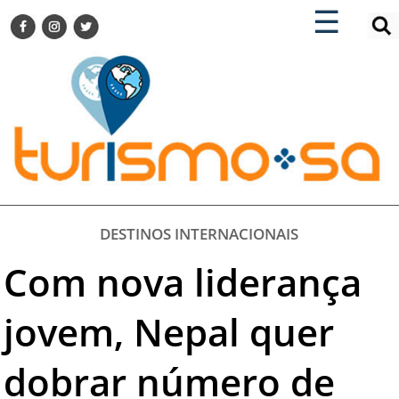
×
×
☰
ENCONTRE SUA NOTÍCIA
AGENDA VISITE GUARULHOS
TURISMO SA FOR BUSINESS
Pesquisar:
DESTINOS NACIONAIS
DESTINOS INTERNACIONAIS
CITY BREAK
TURISMO E MERCADO
FEIRAS
DESTINOS INTERNACIONAIS
EVENTOS
Com nova liderança
HOTELARIA
GASTRONOMIA
jovem, Nepal quer
DICAS
dobrar número de
VITRINE
TURISMO SA TV