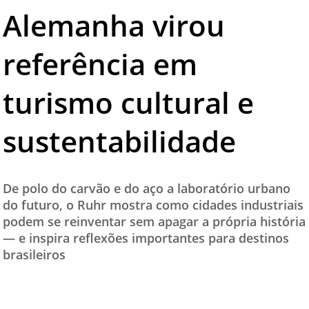
Alemanha virou
TESTADO E APROVADO
ÚLTIMAS NOTÍCIAS
referência em
PARCEIROS
turismo cultural e
QUEM SOMOS - EQUIPE
CONTATO
sustentabilidade
De polo do carvão e do aço a laboratório urbano
do futuro, o Ruhr mostra como cidades industriais
podem se reinventar sem apagar a própria história
— e inspira reflexões importantes para destinos
brasileiros