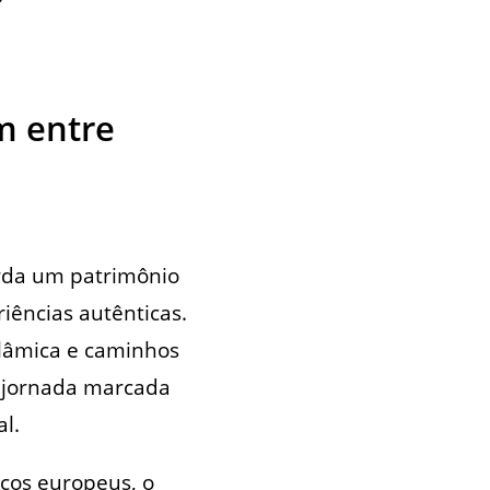
m entre
arda um patrimônio
iências autênticas.
islâmica e caminhos
a jornada marcada
l.
cos europeus, o