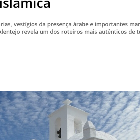
islâmica
TESTADO E APROVADO
ÚLTIMAS NOTÍCIAS
árias, vestígios da presença árabe e importantes mar
PARCEIROS
 Alentejo revela um dos roteiros mais autênticos de t
.
QUEM SOMOS - EQUIPE
CONTATO