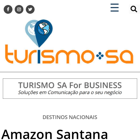
×
×
☰
ENCONTRE SUA NOTÍCIA
AGENDA VISITE GUARULHOS
TURISMO SA FOR BUSINESS
Pesquisar:
DESTINOS NACIONAIS
DESTINOS INTERNACIONAIS
CITY BREAK
TURISMO E MERCADO
FEIRAS
EVENTOS
HOTELARIA
GASTRONOMIA
DESTINOS NACIONAIS
DICAS
Amazon Santana
VITRINE
TURISMO SA TV