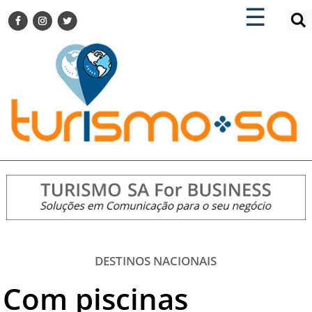
×
×
☰
ENCONTRE SUA NOTÍCIA
AGENDA VISITE GUARULHOS
TURISMO SA FOR BUSINESS
Pesquisar:
DESTINOS NACIONAIS
DESTINOS INTERNACIONAIS
CITY BREAK
TURISMO E MERCADO
FEIRAS
EVENTOS
HOTELARIA
GASTRONOMIA
DESTINOS NACIONAIS
DICAS
Com piscinas
VITRINE
TURISMO SA TV