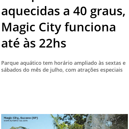
aquecidas a 40 graus,
TESTADO E APROVADO
ÚLTIMAS NOTÍCIAS
Magic City funciona
PARCEIROS
até às 22​hs​
QUEM SOMOS - EQUIPE
CONTATO
Parque aquático tem horário ampliado às sextas e
sábados do mês de julho, com atrações especiais