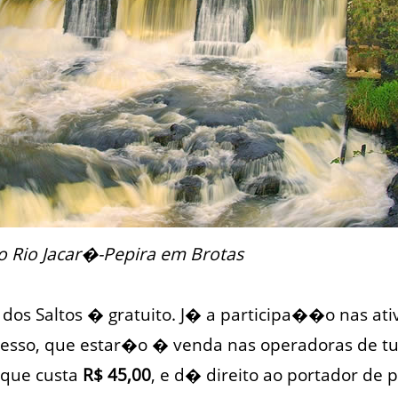
 o Rio Jacar�-Pepira em Brotas
dos Saltos � gratuito. J� a participa��o nas ati
esso, que estar�o � venda nas operadoras de t
, que custa
R$ 45,00
, e d� direito ao portador de p