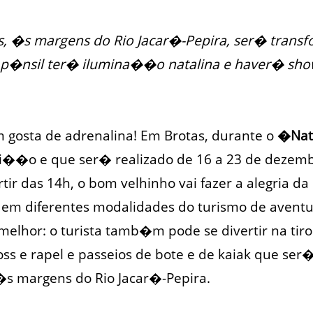
s, �s margens do Rio Jacar�-Pepira, ser� tran
 p�nsil ter� ilumina��o natalina e haver� sho
gosta de adrenalina! Em Brotas, durante o
�Nat
i��o e que ser� realizado de 16 a 23 de dezem
rtir das 14h, o bom velhinho vai fazer a alegria d
 em diferentes modalidades do turismo de aventur
melhor: o turista tamb�m pode se divertir na tiro
ross e rapel e passeios de bote e de kaiak que ser
�s margens do Rio Jacar�-Pepira.