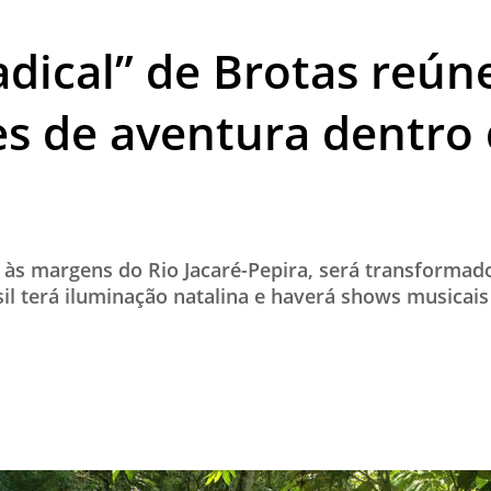
TESTADO E APROVADO
adical” de Brotas reún
ÚLTIMAS NOTÍCIAS
PARCEIROS
es de aventura dentro
QUEM SOMOS - EQUIPE
CONTATO
, às margens do Rio Jacaré-Pepira, será transforma
il terá iluminação natalina e haverá shows musicais