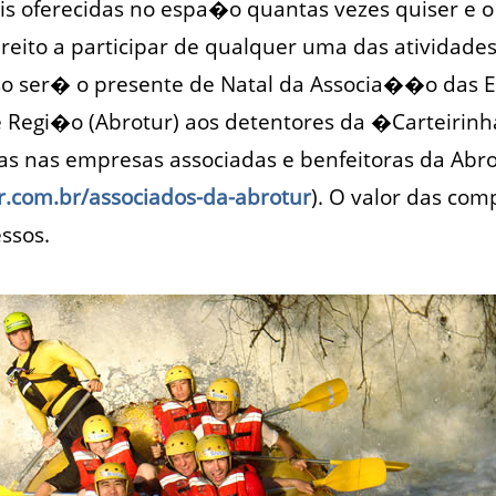
ais oferecidas no espa�o quantas vezes quiser e o
reito a participar de qualquer uma das atividade
sso ser� o presente de Natal da Associa��o das 
e Regi�o (Abrotur) aos detentores da �Carteirin
as nas empresas associadas e benfeitoras da Abro
.com.br/associados-da-abrotur
). O valor das co
ssos.