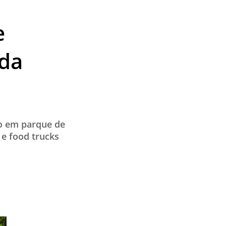
e
 da
do em parque de
 e food trucks