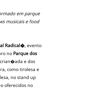
sformado em parque
ws musicais e food
al Radical�
, evento
bro no
Parque dos
a crian�ada e dos
a, como tirolesa e
lesa, no stand up
�o oferecidos no