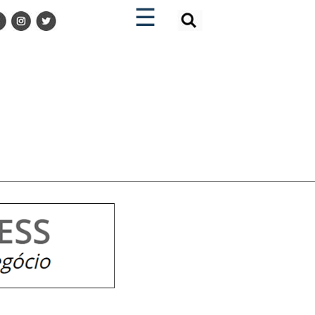
×
×
☰