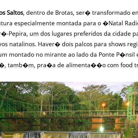
s Saltos
, dentro de Brotas, ser� transformado 
utura especialmente montada para o �Natal Radi
r�-Pepira, um dos lugares preferidos da cidade pa
os natalinos. Haver� dois palcos para shows reg
m montado no mirante ao lado da Ponte P�nsil e
�, tamb�m, pra�a de alimenta��o com food tr