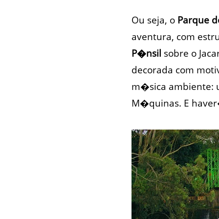
Ou seja, o
Parque do
aventura, com estr
P�nsil
sobre o Jaca
decorada com motiv
m�sica ambiente: u
M�quinas. E haver