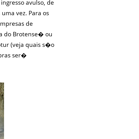
 ingresso avulso, de
s uma vez. Para os
Empresas de
ha do Brotense� ou
tur (veja quais s�o
mpras ser�