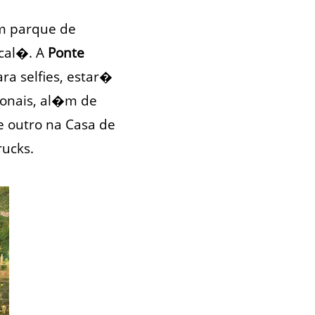
em parque de
cal�. A
Ponte
ra selfies, estar�
ionais, al�m de
 outro na Casa de
ucks.