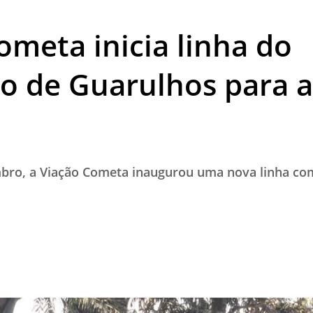
TESTADO E APROVADO
ometa inicia linha do
ÚLTIMAS NOTÍCIAS
PARCEIROS
o de Guarulhos para a
QUEM SOMOS - EQUIPE
CONTATO
ro, a Viação Cometa inaugurou uma nova linha com