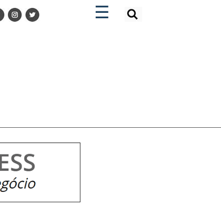
×
×
☰