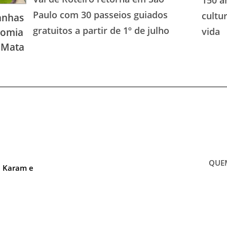
150 a
Paulo com 30 passeios guiados
cultu
anhas
gratuitos a partir de 1º de julho
vida
nomia
à Mata
QUE
a Karam e