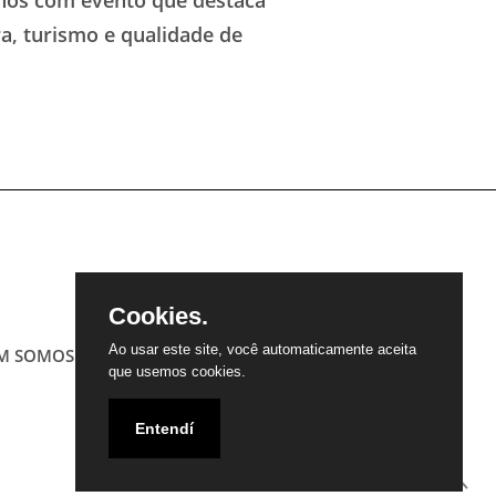
nos com evento que destaca
ra, turismo e qualidade de
Cookies.
Ao usar este site, você automaticamente aceita
M SOMOS
CONTATO
PARCEIROS
que usemos cookies.
Entendí