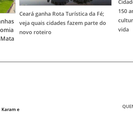
Cidad
150 a
Ceará ganha Rota Turística da Fé;
cultu
anhas
veja quais cidades fazem parte do
vida
nomia
novo roteiro
à Mata
QUE
a Karam e