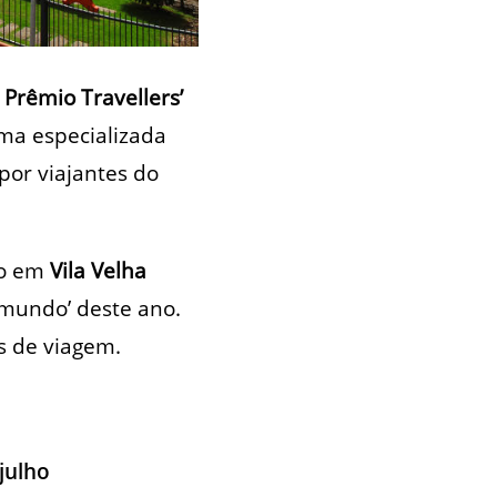
 Prêmio Travellers’
rma especializada
 por viajantes do
do em
Vila Velha
 mundo’ deste ano.
s de viagem.
julho