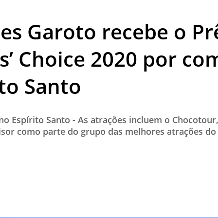
TESTADO E APROVADO
es Garoto recebe o P
ÚLTIMAS NOTÍCIAS
PARCEIROS
rs’ Choice 2020 por co
QUEM SOMOS - EQUIPE
ito Santo
CONTATO
o Espírito Santo - As atrações incluem o Chocotour
dvisor como parte do grupo das melhores atrações d