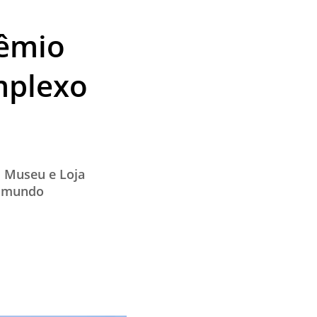
rêmio
mplexo
, Museu e Loja
o mundo