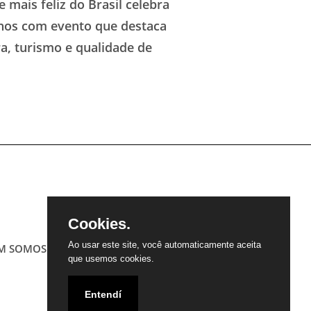
e mais feliz do Brasil celebra
nos com evento que destaca
ra, turismo e qualidade de
Cookies.
Ao usar este site, você automaticamente aceita
M SOMOS
CONTATO
PARCEIROS
que usemos cookies.
Entendí