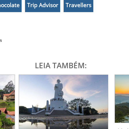
ocolate
Trip Advisor
Travellers
s
LEIA TAMBÉM: