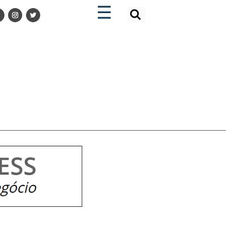
×
×
☰