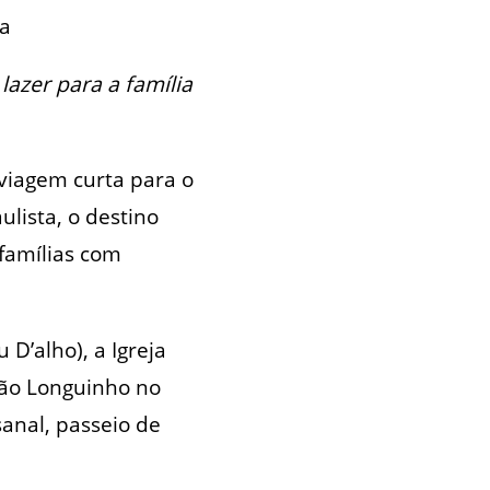
ra
azer para a família
viagem curta para o
lista, o destino
 famílias com
D’alho), a Igreja
São Longuinho no
anal, passeio de