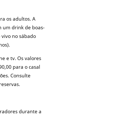
ra os adultos. A
om um drink de boas-
o vivo no sábado
nos).
e e tv. Os valores
0,00 para o casal
ões. Consulte
reservas.
oradores durante a