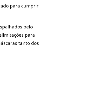
çado para cumprir
espalhados pelo
elimitações para
máscaras tanto dos