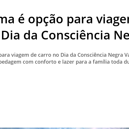
TESTADO E APROVADO
ma é opção para viag
ÚLTIMAS NOTÍCIAS
PARCEIROS
 Dia da Consciência N
QUEM SOMOS - EQUIPE
CONTATO
ara viagem de carro no Dia da Consciência Negra V
edagem com conforto e lazer para a família toda du