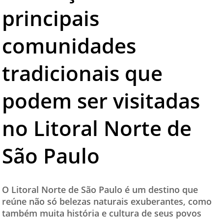
principais
TESTADO E APROVADO
ÚLTIMAS NOTÍCIAS
comunidades
PARCEIROS
tradicionais que
QUEM SOMOS - EQUIPE
CONTATO
podem ser visitadas
no Litoral Norte de
São Paulo
O Litoral Norte de São Paulo é um destino que
reúne não só belezas naturais exuberantes, como
também muita história e cultura de seus povos