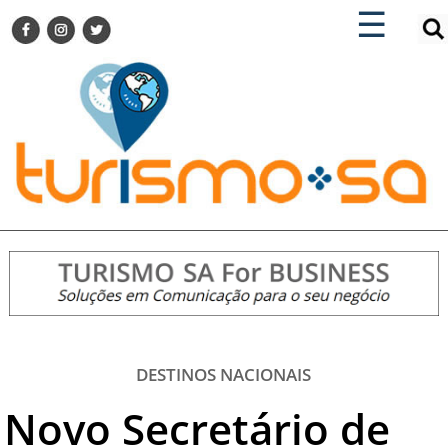
×
×
☰
ENCONTRE SUA NOTÍCIA
AGENDA VISITE GUARULHOS
TURISMO SA FOR BUSINESS
Pesquisar:
DESTINOS NACIONAIS
DESTINOS INTERNACIONAIS
CITY BREAK
TURISMO E MERCADO
FEIRAS
EVENTOS
HOTELARIA
GASTRONOMIA
DESTINOS NACIONAIS
DICAS
Novo Secretário de
VITRINE
TURISMO SA TV