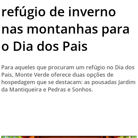
refúgio de inverno
TESTADO E APROVADO
ÚLTIMAS NOTÍCIAS
nas montanhas para
PARCEIROS
o Dia dos Pais
QUEM SOMOS - EQUIPE
CONTATO
Para aqueles que procuram um refúgio no Dia dos
Pais, Monte Verde oferece duas opções de
hospedagem que se destacam: as pousadas Jardim
da Mantiqueira e Pedras e Sonhos.