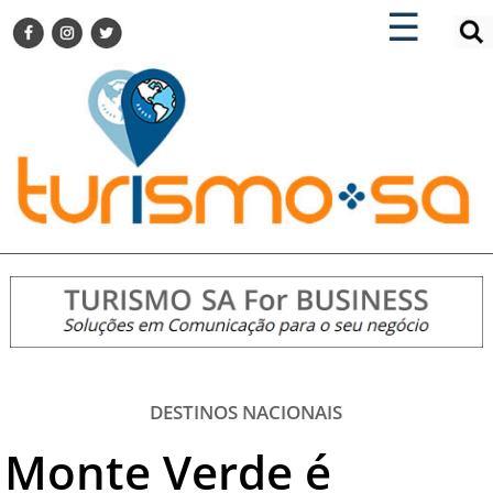
×
×
☰
ENCONTRE SUA NOTÍCIA
AGENDA VISITE GUARULHOS
TURISMO SA FOR BUSINESS
Pesquisar:
DESTINOS NACIONAIS
DESTINOS INTERNACIONAIS
CITY BREAK
TURISMO E MERCADO
FEIRAS
EVENTOS
HOTELARIA
GASTRONOMIA
DESTINOS NACIONAIS
DICAS
Monte Verde é
VITRINE
TURISMO SA TV