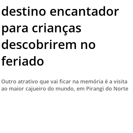
destino encantador
TESTADO E APROVADO
ÚLTIMAS NOTÍCIAS
para crianças
PARCEIROS
descobrirem no
QUEM SOMOS - EQUIPE
CONTATO
feriado
Outro atrativo que vai ficar na memória é a visita
ao maior cajueiro do mundo, em Pirangi do Norte