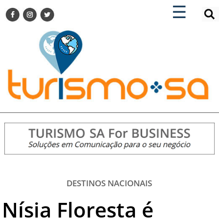
×
×
☰
ENCONTRE SUA NOTÍCIA
AGENDA VISITE GUARULHOS
TURISMO SA FOR BUSINESS
Pesquisar:
DESTINOS NACIONAIS
DESTINOS INTERNACIONAIS
CITY BREAK
TURISMO E MERCADO
FEIRAS
EVENTOS
HOTELARIA
GASTRONOMIA
DESTINOS NACIONAIS
DICAS
Nísia Floresta é
VITRINE
TURISMO SA TV