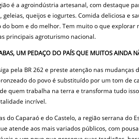
gião é a agroindústria artesanal, com destaque pa
s, geleias, queijos e iogurtes. Comida deliciosa e s
o do bom e do melhor. Tem muito o que explorar n
s principais agroturismo nacional.
BAS, UM PEDAÇO DO PAÍS QUE MUITOS AINDA 
 siga pela BR 262 e preste atenção nas mudanças 
 bronzeado do povo é substituído por um tom de 
 de quem trabalha na terra e transforma tudo iss
alidade incrível.
s do Caparaó e do Castelo, a região serrana do E
que atende aos mais variados públicos, com pousa
críveis e um povo que preserva suas tradições, he