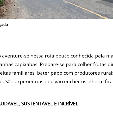
oçado
o aventure-se nessa rota pouco conhecida pela ma
tanhas capixabas. Prepare-se para colher frutas di
ceitas familiares, bater papo com produtores rura
a...São experiências que vão encher os olhos e fi
UDÁVEL, SUSTENTÁVEL E INCRÍVEL