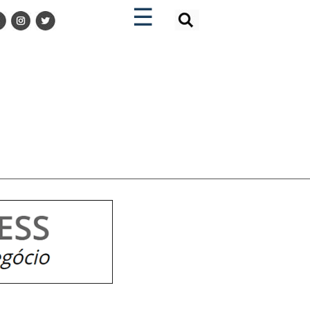
×
×
☰