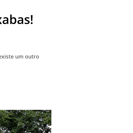
xabas!
existe um outro