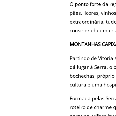
O ponto forte da re
pães, licores, vinho
extraordinária, tud
considerada uma da
MONTANHAS CAPIXA
Partindo de Vitória
dá lugar à Serra, o
bochechas, próprio
cultura e uma hospit
Formada pelas Serra
roteiro de charme 
parques, trilhas in