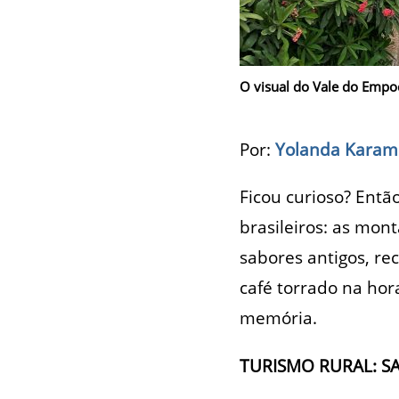
O visual do Vale do Emp
Por:
Yolanda Karam
Ficou curioso? Entã
brasileiros: as mon
sabores antigos, re
café torrado na hor
memória.
TURISMO RURAL: SA