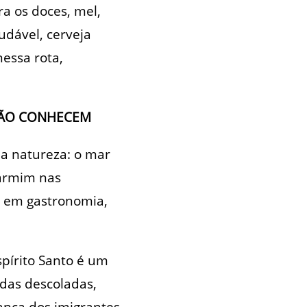
ra os doces, mel,
audável, cerveja
essa rota,
NÃO CONHECEM
da natureza: o mar
carmim nas
o em gastronomia,
spírito Santo é um
das descoladas,
rança dos imigrantes