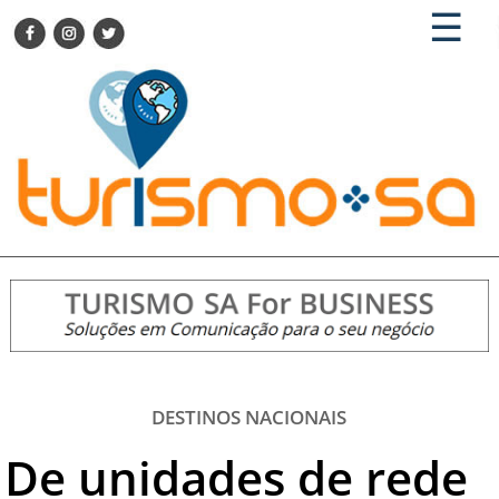
×
×
☰
ENCONTRE SUA NOTÍCIA
AGENDA VISITE GUARULHOS
TURISMO SA FOR BUSINESS
Pesquisar:
DESTINOS NACIONAIS
DESTINOS INTERNACIONAIS
CITY BREAK
TURISMO E MERCADO
FEIRAS
EVENTOS
HOTELARIA
GASTRONOMIA
DESTINOS NACIONAIS
DICAS
De unidades de rede
VITRINE
TURISMO SA TV