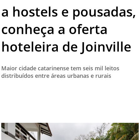
a hostels e pousadas,
TESTADO E APROVADO
ÚLTIMAS NOTÍCIAS
conheça a oferta
PARCEIROS
hoteleira de Joinville
QUEM SOMOS - EQUIPE
CONTATO
Maior cidade catarinense tem seis mil leitos
distribuídos entre áreas urbanas e rurais