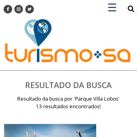
×
×
☰
ENCONTRE SUA NOTÍCIA
AGENDA VISITE GUARULHOS
TURISMO SA FOR BUSINESS
Pesquisar:
DESTINOS NACIONAIS
DESTINOS INTERNACIONAIS
CITY BREAK
TURISMO E MERCADO
FEIRAS
RESULTADO DA BUSCA
EVENTOS
HOTELARIA
Resultado da busca por 'Parque Villa Lobos'
GASTRONOMIA
13 resultados encontrados!
DICAS
VITRINE
TURISMO SA TV