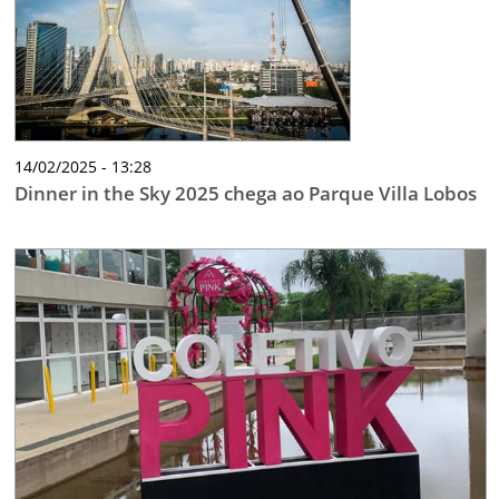
TESTADO E APROVADO
ÚLTIMAS NOTÍCIAS
PARCEIROS
QUEM SOMOS - EQUIPE
14/02/2025 - 13:28
CONTATO
Dinner in the Sky 2025 chega ao Parque Villa Lobos