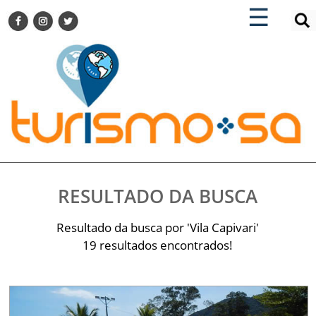
×
×
☰
ENCONTRE SUA NOTÍCIA
AGENDA VISITE GUARULHOS
TURISMO SA FOR BUSINESS
Pesquisar:
DESTINOS NACIONAIS
DESTINOS INTERNACIONAIS
CITY BREAK
TURISMO E MERCADO
FEIRAS
RESULTADO DA BUSCA
EVENTOS
HOTELARIA
Resultado da busca por 'Vila Capivari'
GASTRONOMIA
19 resultados encontrados!
DICAS
VITRINE
TURISMO SA TV