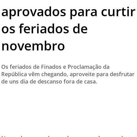
aprovados para curtir
TESTADO E APROVADO
ÚLTIMAS NOTÍCIAS
os feriados de
PARCEIROS
novembro
QUEM SOMOS - EQUIPE
CONTATO
Os feriados de Finados e Proclamação da
República vêm chegando, aproveite para desfrutar
de uns dia de descanso fora de casa.