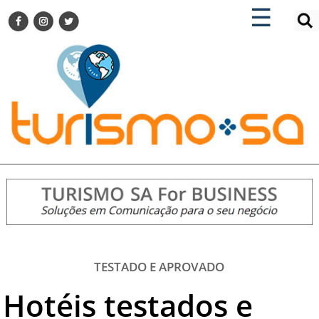
×
×
☰
ENCONTRE SUA NOTÍCIA
AGENDA VISITE GUARULHOS
TURISMO SA FOR BUSINESS
Pesquisar:
DESTINOS NACIONAIS
DESTINOS INTERNACIONAIS
CITY BREAK
TURISMO E MERCADO
FEIRAS
EVENTOS
HOTELARIA
GASTRONOMIA
TESTADO E APROVADO
DICAS
Hotéis testados e
VITRINE
TURISMO SA TV