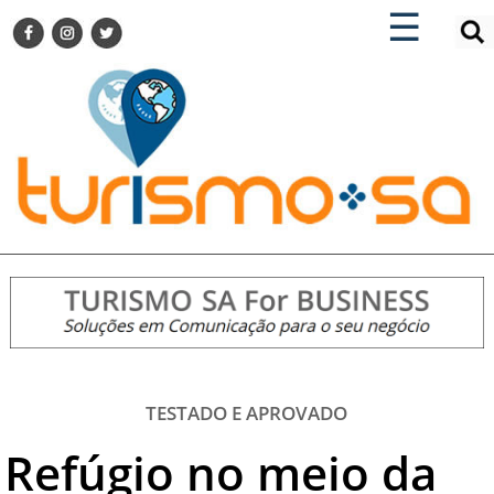
×
×
☰
ENCONTRE SUA NOTÍCIA
AGENDA VISITE GUARULHOS
TURISMO SA FOR BUSINESS
Pesquisar:
DESTINOS NACIONAIS
DESTINOS INTERNACIONAIS
CITY BREAK
TURISMO E MERCADO
FEIRAS
EVENTOS
HOTELARIA
GASTRONOMIA
TESTADO E APROVADO
DICAS
Refúgio no meio da
VITRINE
TURISMO SA TV