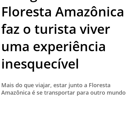
Floresta Amazônica
TESTADO E APROVADO
ÚLTIMAS NOTÍCIAS
faz o turista viver
PARCEIROS
uma experiência
QUEM SOMOS - EQUIPE
CONTATO
inesquecível
Mais do que viajar, estar junto a Floresta
Amazônica é se transportar para outro mundo