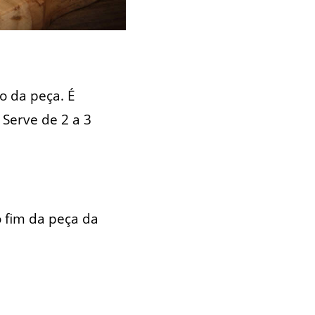
o da peça. É
 Serve de 2 a 3
 fim da peça da