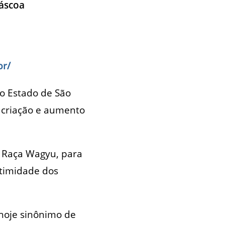
Páscoa
br/
no Estado de São
a criação e aumento
a Raça Wagyu, para
itimidade dos
 hoje sinônimo de