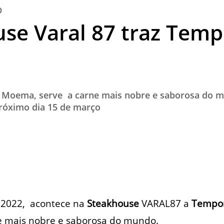
O
TESTADO E APROVADO
se Varal 87 traz Tem
ÚLTIMAS NOTÍCIAS
PARCEIROS
QUEM SOMOS - EQUIPE
CONTATO
m Moema, serve a carne mais nobre e saborosa do 
róximo dia 15 de março
 2022, acontece na
Steakhouse
VARAL87 a
Tempo
e mais nobre e saborosa do mundo.