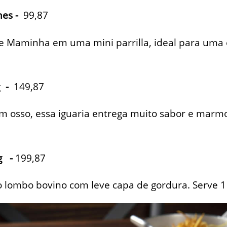
rnes -
99,87
e Maminha em uma mini parrilla, ideal para uma 
g
-
149,87
om osso, essa iguaria entrega muito sabor e marmo
g
-
199,87
o lombo bovino com leve capa de gordura. Serve 