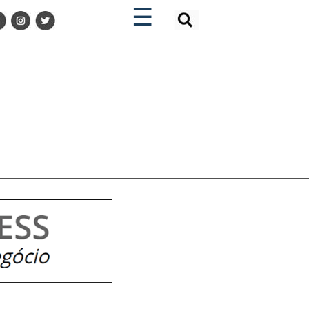
×
×
☰