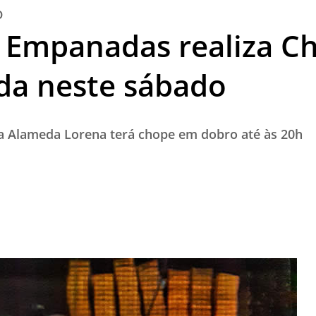
O
TESTADO E APROVADO
s Empanadas realiza 
ÚLTIMAS NOTÍCIAS
PARCEIROS
da neste sábado
QUEM SOMOS - EQUIPE
CONTATO
a Alameda Lorena terá chope em dobro até às 20h