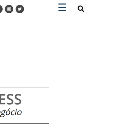
×
×
☰