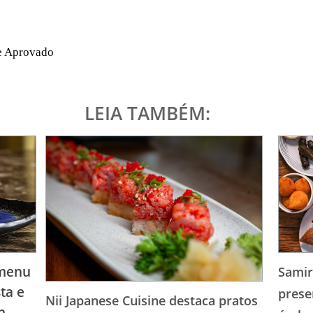
 e Aprovado
LEIA TAMBÉM:
 menu
Samir
ta e
prese
Nii Japanese Cuisine destaca pratos
n