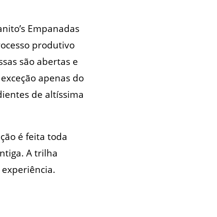
uanito’s Empanadas
rocesso produtivo
sas são abertas e
 exceção apenas do
ientes de altíssima
ão é feita toda
iga. A trilha
experiência.