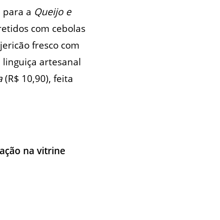
e para a
Queijo e
retidos com cebolas
jericão fresco com
 linguiça artesanal
a
(R$ 10,90), feita
ação na vitrine