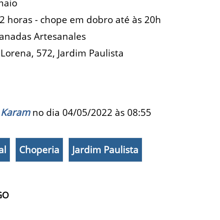
maio
22 horas - chope em dobro até às 20h
panadas Artesanales
orena, 572, Jardim Paulista
 Karam
no dia 04/05/2022 às
08:55
al
Choperia
Jardim Paulista
GO