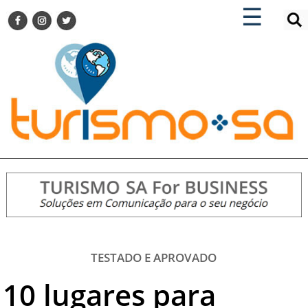
×
×
☰
ENCONTRE SUA NOTÍCIA
AGENDA VISITE GUARULHOS
TURISMO SA FOR BUSINESS
Pesquisar:
DESTINOS NACIONAIS
DESTINOS INTERNACIONAIS
CITY BREAK
TURISMO E MERCADO
FEIRAS
EVENTOS
HOTELARIA
GASTRONOMIA
TESTADO E APROVADO
DICAS
10 lugares para
VITRINE
TURISMO SA TV