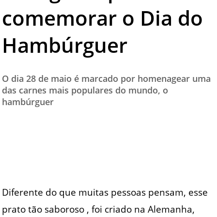
comemorar o Dia do
TESTADO E APROVADO
ÚLTIMAS NOTÍCIAS
Hambúrguer
PARCEIROS
QUEM SOMOS - EQUIPE
O dia 28 de maio é marcado por homenagear uma
CONTATO
das carnes mais populares do mundo, o
hambúrguer
Diferente do que muitas pessoas pensam, esse
prato tão saboroso , foi criado na Alemanha,