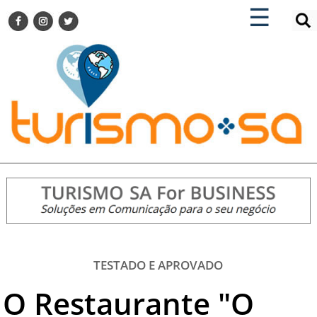
×
×
☰
ENCONTRE SUA NOTÍCIA
AGENDA VISITE GUARULHOS
TURISMO SA FOR BUSINESS
Pesquisar:
DESTINOS NACIONAIS
DESTINOS INTERNACIONAIS
CITY BREAK
TURISMO E MERCADO
FEIRAS
EVENTOS
HOTELARIA
GASTRONOMIA
TESTADO E APROVADO
DICAS
O Restaurante "O
VITRINE
TURISMO SA TV