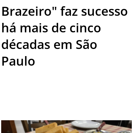
Brazeiro" faz sucesso
TESTADO E APROVADO
ÚLTIMAS NOTÍCIAS
há mais de cinco
PARCEIROS
décadas em São
QUEM SOMOS - EQUIPE
CONTATO
Paulo