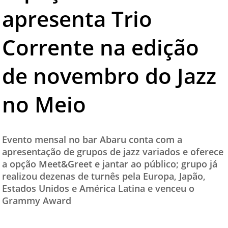
apresenta Trio
TESTADO E APROVADO
ÚLTIMAS NOTÍCIAS
Corrente na edição
PARCEIROS
de novembro do Jazz
QUEM SOMOS - EQUIPE
CONTATO
no Meio
Evento mensal no bar Abaru conta com a
apresentação de grupos de jazz variados e oferece
a opção Meet&Greet e jantar ao público; grupo já
realizou dezenas de turnês pela Europa, Japão,
Estados Unidos e América Latina e venceu o
Grammy Award