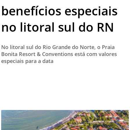
benefícios especiais
TESTADO E APROVADO
ÚLTIMAS NOTÍCIAS
no litoral sul do RN
PARCEIROS
QUEM SOMOS - EQUIPE
No litoral sul do Rio Grande do Norte, o Praia
CONTATO
Bonita Resort & Conventions está com valores
especiais para a data