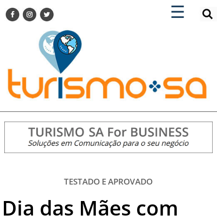
×
×
☰
ENCONTRE SUA NOTÍCIA
AGENDA VISITE GUARULHOS
TURISMO SA FOR BUSINESS
Pesquisar:
DESTINOS NACIONAIS
DESTINOS INTERNACIONAIS
CITY BREAK
TURISMO E MERCADO
FEIRAS
EVENTOS
HOTELARIA
GASTRONOMIA
TESTADO E APROVADO
DICAS
Dia das Mães com
VITRINE
TURISMO SA TV