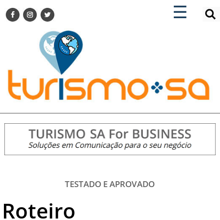
×
×
☰
ENCONTRE SUA NOTÍCIA
AGENDA VISITE GUARULHOS
TURISMO SA FOR BUSINESS
Pesquisar:
DESTINOS NACIONAIS
DESTINOS INTERNACIONAIS
CITY BREAK
TURISMO E MERCADO
FEIRAS
EVENTOS
HOTELARIA
GASTRONOMIA
TESTADO E APROVADO
DICAS
Roteiro
VITRINE
TURISMO SA TV