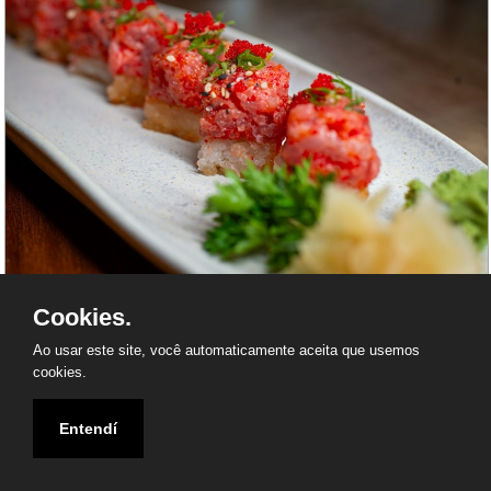
Nii Japanese Cuisine destaca pratos autorais
Cookies.
na Vila Madalena e aposta na culinária
Ao usar este site, você automaticamente aceita que usemos
japonesa contemporânea em São Paulo
cookies.
Entendí