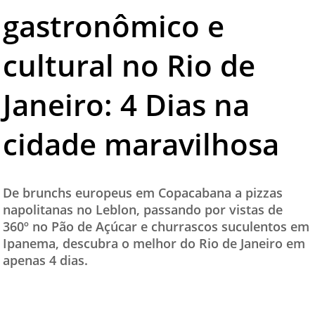
gastronômico e
TESTADO E APROVADO
ÚLTIMAS NOTÍCIAS
cultural no Rio de
PARCEIROS
Janeiro: 4 Dias na
QUEM SOMOS - EQUIPE
CONTATO
cidade maravilhosa
De brunchs europeus em Copacabana a pizzas
napolitanas no Leblon, passando por vistas de
360º no Pão de Açúcar e churrascos suculentos em
Ipanema, descubra o melhor do Rio de Janeiro em
apenas 4 dias.