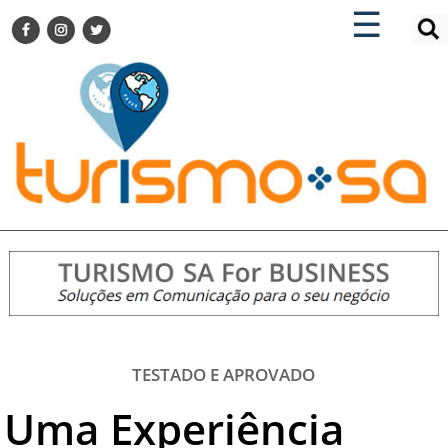
×
×
☰
ENCONTRE SUA NOTÍCIA
AGENDA VISITE GUARULHOS
TURISMO SA FOR BUSINESS
Pesquisar:
DESTINOS NACIONAIS
DESTINOS INTERNACIONAIS
CITY BREAK
TURISMO E MERCADO
FEIRAS
EVENTOS
HOTELARIA
GASTRONOMIA
TESTADO E APROVADO
DICAS
Uma Experiência
VITRINE
TURISMO SA TV