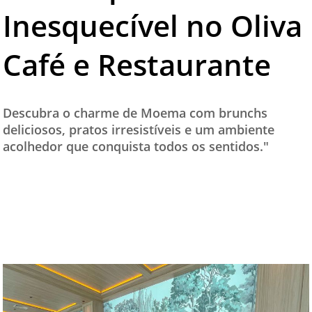
Inesquecível no Oliva
TESTADO E APROVADO
ÚLTIMAS NOTÍCIAS
Café e Restaurante
PARCEIROS
QUEM SOMOS - EQUIPE
Descubra o charme de Moema com brunchs
CONTATO
deliciosos, pratos irresistíveis e um ambiente
acolhedor que conquista todos os sentidos."