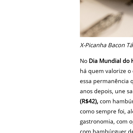
X-Picanha Bacon Tár
No
Dia Mundial do
há quem valorize o
essa permanência 
anos depois, une sa
(R$42),
com hambúrg
como sempre foi, a
gastronomia, com o
com hambúrguer de 