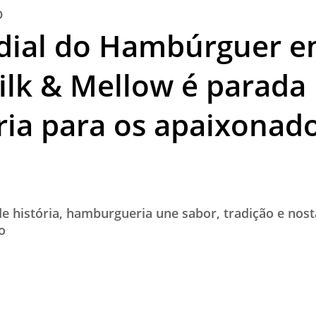
O
TESTADO E APROVADO
dial do Hambúrguer e
ÚLTIMAS NOTÍCIAS
PARCEIROS
ilk & Mellow é parada
QUEM SOMOS - EQUIPE
ria para os apaixonad
CONTATO
 história, hamburgueria une sabor, tradição e nosta
o