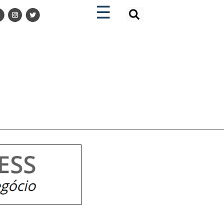
×
×
☰