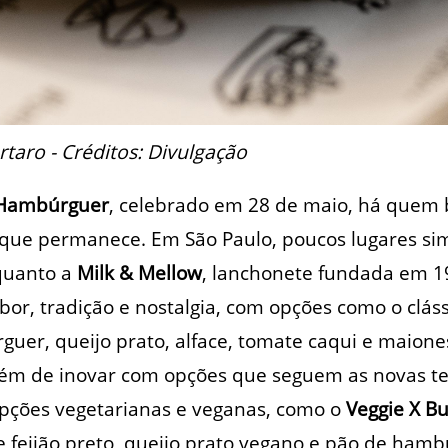
taro - Créditos: Divulgação
 Hambúrguer
, celebrado em 28 de maio, há quem 
 que permanece. Em São Paulo, poucos lugares s
quanto a
Milk & Mellow
, lanchonete fundada em 1
bor, tradição e nostalgia, com opções como o clás
uer, queijo prato, alface, tomate caqui e maion
lém de inovar com opções que seguem as novas t
pções vegetarianas e veganas, como o
Veggie X B
feijão preto, queijo prato vegano e pão de hamb