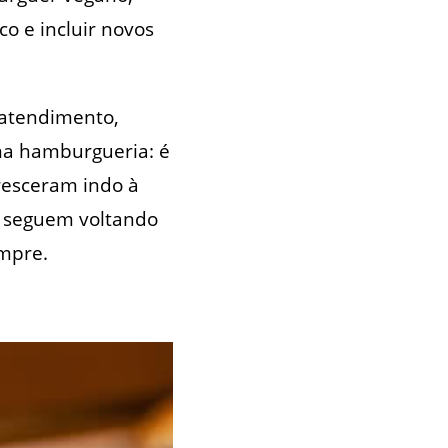
o e incluir novos
 atendimento,
uma hamburgueria: é
resceram indo à
e seguem voltando
empre.