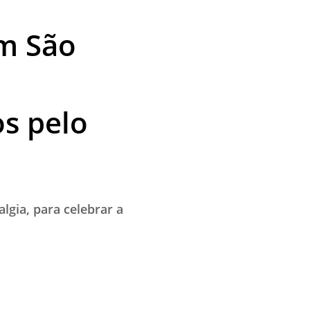
m São
os pelo
lgia, para celebrar a