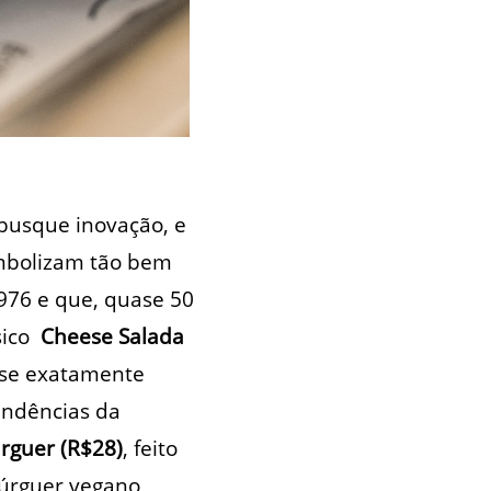
busque inovação, e
imbolizam tão bem
976 e que, quase 50
sico
Cheese Salada
ese exatamente
endências da
urguer (R$28)
, feito
úrguer vegano,