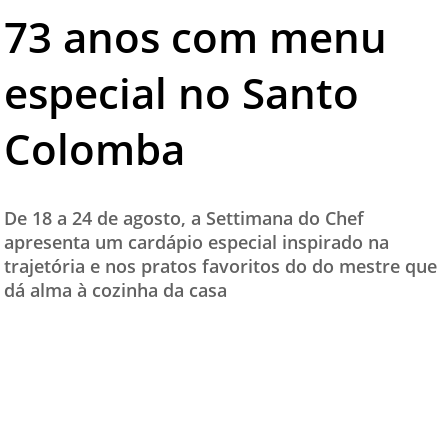
73 anos com menu
TESTADO E APROVADO
ÚLTIMAS NOTÍCIAS
especial no Santo
PARCEIROS
Colomba
QUEM SOMOS - EQUIPE
CONTATO
De 18 a 24 de agosto, a Settimana do Chef
apresenta um cardápio especial inspirado na
trajetória e nos pratos favoritos do do mestre que
dá alma à cozinha da casa