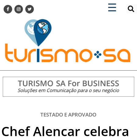
×
×
☰
ENCONTRE SUA NOTÍCIA
AGENDA VISITE GUARULHOS
TURISMO SA FOR BUSINESS
Pesquisar:
DESTINOS NACIONAIS
DESTINOS INTERNACIONAIS
CITY BREAK
TURISMO E MERCADO
FEIRAS
EVENTOS
HOTELARIA
GASTRONOMIA
TESTADO E APROVADO
DICAS
Chef Alencar celebra
VITRINE
TURISMO SA TV