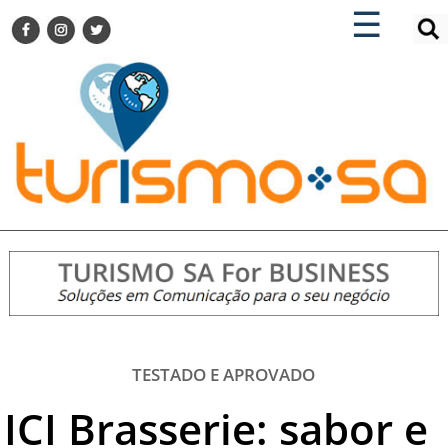
×
×
☰
ENCONTRE SUA NOTÍCIA
AGENDA VISITE GUARULHOS
TURISMO SA FOR BUSINESS
Pesquisar:
DESTINOS NACIONAIS
DESTINOS INTERNACIONAIS
CITY BREAK
TURISMO E MERCADO
FEIRAS
EVENTOS
HOTELARIA
GASTRONOMIA
TESTADO E APROVADO
DICAS
ICI Brasserie: sabor e
VITRINE
TURISMO SA TV