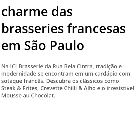
charme das
TESTADO E APROVADO
ÚLTIMAS NOTÍCIAS
brasseries francesas
PARCEIROS
em São Paulo
QUEM SOMOS - EQUIPE
CONTATO
Na ICI Brasserie da Rua Bela Cintra, tradição e
modernidade se encontram em um cardápio com
sotaque francês. Descubra os clássicos como
Steak & Frites, Crevette Chilli & Alho e o irresistível
Mousse au Chocolat.