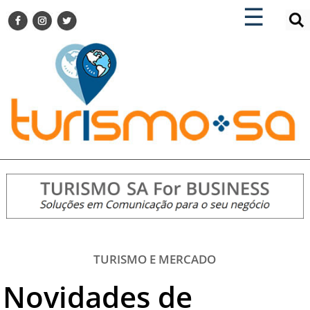
×
×
☰
ENCONTRE SUA NOTÍCIA
AGENDA VISITE GUARULHOS
TURISMO SA FOR BUSINESS
Pesquisar:
DESTINOS NACIONAIS
DESTINOS INTERNACIONAIS
CITY BREAK
TURISMO E MERCADO
FEIRAS
EVENTOS
HOTELARIA
GASTRONOMIA
TURISMO E MERCADO
DICAS
Novidades de
VITRINE
TURISMO SA TV