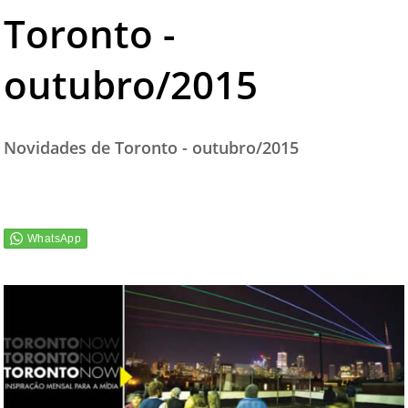
Toronto -
TESTADO E APROVADO
ÚLTIMAS NOTÍCIAS
outubro/2015
PARCEIROS
QUEM SOMOS - EQUIPE
Novidades de Toronto - outubro/2015
CONTATO