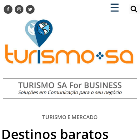
×
×
☰
ENCONTRE SUA NOTÍCIA
AGENDA VISITE GUARULHOS
TURISMO SA FOR BUSINESS
Pesquisar:
DESTINOS NACIONAIS
DESTINOS INTERNACIONAIS
CITY BREAK
TURISMO E MERCADO
FEIRAS
EVENTOS
HOTELARIA
GASTRONOMIA
TURISMO E MERCADO
DICAS
Destinos baratos
VITRINE
TURISMO SA TV