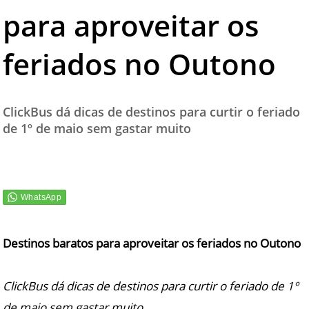
para aproveitar os
TESTADO E APROVADO
ÚLTIMAS NOTÍCIAS
feriados no Outono
PARCEIROS
QUEM SOMOS - EQUIPE
ClickBus dá dicas de destinos para curtir o feriado
CONTATO
de 1º de maio sem gastar muito
Destinos baratos para aproveitar os feriados no Outono
ClickBus dá dicas de destinos para curtir o feriado de 1º
de maio sem gastar muito