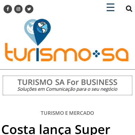
×
×
☰
ENCONTRE SUA NOTÍCIA
AGENDA VISITE GUARULHOS
TURISMO SA FOR BUSINESS
Pesquisar:
DESTINOS NACIONAIS
DESTINOS INTERNACIONAIS
CITY BREAK
TURISMO E MERCADO
FEIRAS
EVENTOS
HOTELARIA
GASTRONOMIA
TURISMO E MERCADO
DICAS
Costa lança Super
VITRINE
TURISMO SA TV