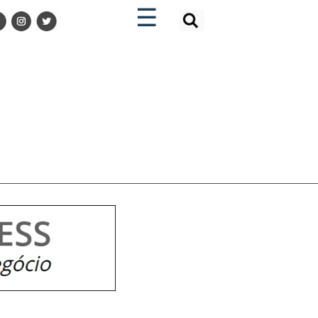
×
×
☰