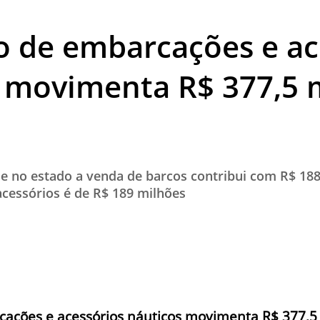
TESTADO E APROVADO
 de embarcações e ac
ÚLTIMAS NOTÍCIAS
PARCEIROS
 movimenta R$ 377,5 
QUEM SOMOS - EQUIPE
CONTATO
e no estado a venda de barcos contribui com R$ 18
cessórios é de R$ 189 milhões
ações e acessórios náuticos movimenta R$ 377,5