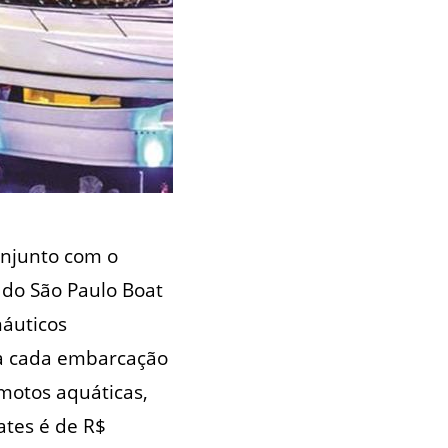
njunto com o
 do São Paulo Boat
náuticos
 a cada embarcação
motos aquáticas,
ates é de R$