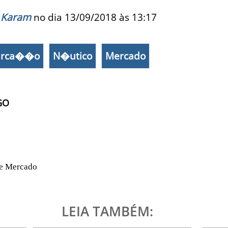
 Karam
no dia 13/09/2018 às
13:17
arca��o
N�utico
Mercado
GO
 e Mercado
LEIA TAMBÉM: