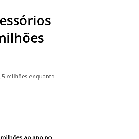
essórios
milhões
8,5 milhões enquanto
 milhões ao ano no