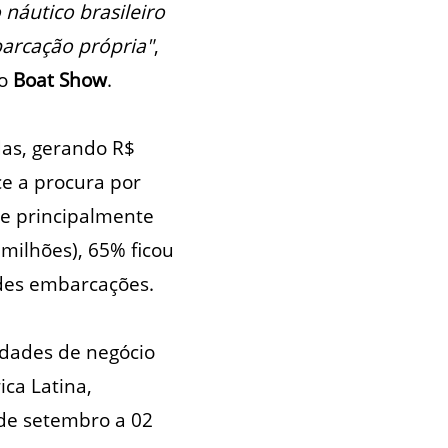
náutico brasileiro
arcação própria"
,
do
Boat Show
.
das, gerando R$
ce a procura por
 e principalmente
milhões), 65% ficou
des embarcações.
dades de negócio
ca Latina,
 de setembro a 02