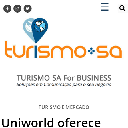
×
×
☰
ENCONTRE SUA NOTÍCIA
AGENDA VISITE GUARULHOS
TURISMO SA FOR BUSINESS
Pesquisar:
DESTINOS NACIONAIS
DESTINOS INTERNACIONAIS
CITY BREAK
TURISMO E MERCADO
FEIRAS
EVENTOS
HOTELARIA
GASTRONOMIA
TURISMO E MERCADO
DICAS
Uniworld oferece
VITRINE
TURISMO SA TV