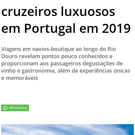
cruzeiros luxuosos
TESTADO E APROVADO
ÚLTIMAS NOTÍCIAS
em Portugal em 2019
PARCEIROS
QUEM SOMOS - EQUIPE
Viagens em navios-boutique ao longo do Rio
CONTATO
Douro revelam pontos pouco conhecidos e
proporcionam aos passageiros degustações de
vinho e gastronomia, além de experiências únicas
e memoráveis