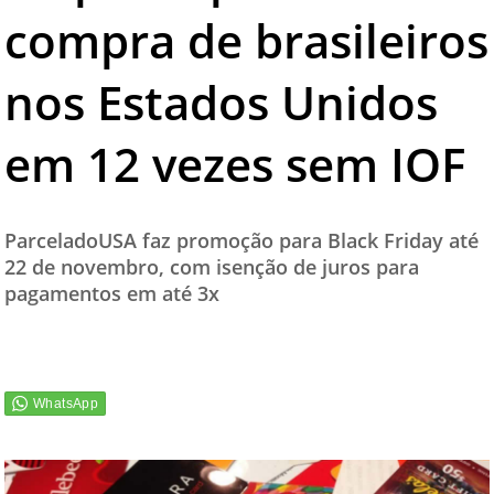
compra de brasileiros
TESTADO E APROVADO
ÚLTIMAS NOTÍCIAS
nos Estados Unidos
PARCEIROS
em 12 vezes sem IOF
QUEM SOMOS - EQUIPE
CONTATO
ParceladoUSA faz promoção para Black Friday até
22 de novembro, com isenção de juros para
pagamentos em até 3x