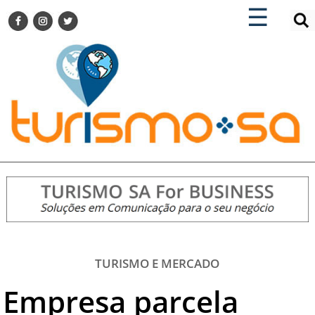
×
×
☰
ENCONTRE SUA NOTÍCIA
AGENDA VISITE GUARULHOS
TURISMO SA FOR BUSINESS
Pesquisar:
DESTINOS NACIONAIS
DESTINOS INTERNACIONAIS
CITY BREAK
TURISMO E MERCADO
FEIRAS
EVENTOS
HOTELARIA
GASTRONOMIA
TURISMO E MERCADO
DICAS
Empresa parcela
VITRINE
TURISMO SA TV