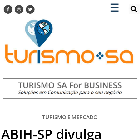
×
×
☰
ENCONTRE SUA NOTÍCIA
AGENDA VISITE GUARULHOS
TURISMO SA FOR BUSINESS
Pesquisar:
DESTINOS NACIONAIS
DESTINOS INTERNACIONAIS
CITY BREAK
TURISMO E MERCADO
FEIRAS
EVENTOS
HOTELARIA
GASTRONOMIA
TURISMO E MERCADO
DICAS
ABIH-SP divulga
VITRINE
TURISMO SA TV