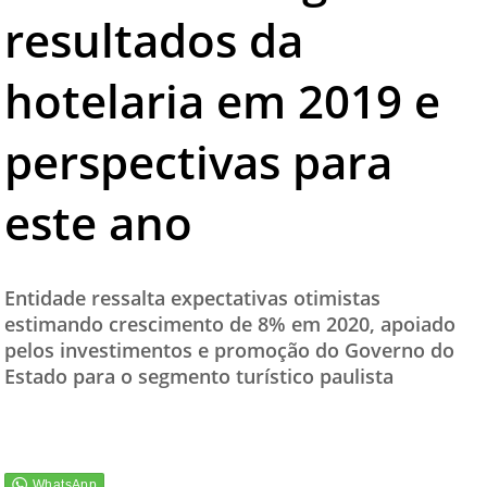
resultados da
TESTADO E APROVADO
ÚLTIMAS NOTÍCIAS
hotelaria em 2019 e
PARCEIROS
perspectivas para
QUEM SOMOS - EQUIPE
CONTATO
este ano
Entidade ressalta expectativas otimistas
estimando crescimento de 8% em 2020, apoiado
pelos investimentos e promoção do Governo do
Estado para o segmento turístico paulista