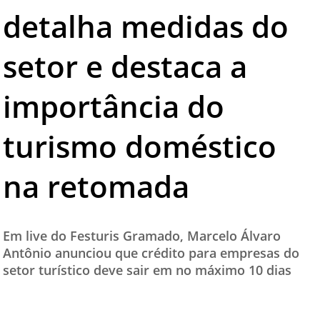
detalha medidas do
TESTADO E APROVADO
ÚLTIMAS NOTÍCIAS
setor e destaca a
PARCEIROS
importância do
QUEM SOMOS - EQUIPE
CONTATO
turismo doméstico
na retomada
Em live do Festuris Gramado, Marcelo Álvaro
Antônio anunciou que crédito para empresas do
setor turístico deve sair em no máximo 10 dias