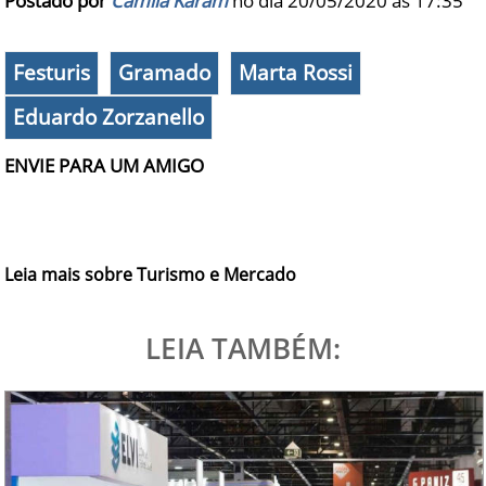
Postado por
Camila Karam
no dia 20/05/2020 às
17:35
Festuris
Gramado
Marta Rossi
Eduardo Zorzanello
ENVIE PARA UM AMIGO
Leia mais sobre Turismo e Mercado
LEIA TAMBÉM: