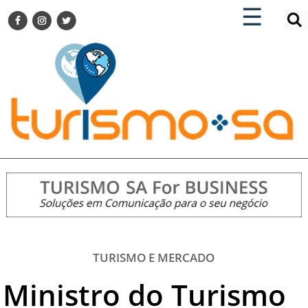
×
×
☰
ENCONTRE SUA NOTÍCIA
AGENDA VISITE GUARULHOS
TURISMO SA FOR BUSINESS
Pesquisar:
DESTINOS NACIONAIS
DESTINOS INTERNACIONAIS
CITY BREAK
TURISMO E MERCADO
FEIRAS
EVENTOS
HOTELARIA
GASTRONOMIA
TURISMO E MERCADO
DICAS
Ministro do Turismo
VITRINE
TURISMO SA TV