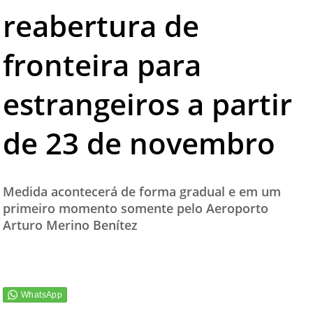
reabertura de
TESTADO E APROVADO
ÚLTIMAS NOTÍCIAS
fronteira para
PARCEIROS
estrangeiros a partir
QUEM SOMOS - EQUIPE
CONTATO
de 23 de novembro
Medida acontecerá de forma gradual e em um
primeiro momento somente pelo Aeroporto
Arturo Merino Benítez