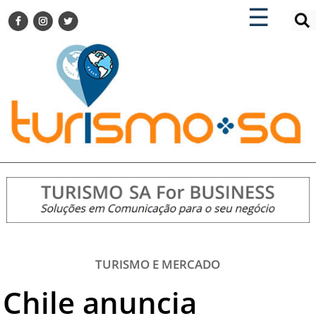
×
×
☰
ENCONTRE SUA NOTÍCIA
AGENDA VISITE GUARULHOS
TURISMO SA FOR BUSINESS
Pesquisar:
DESTINOS NACIONAIS
DESTINOS INTERNACIONAIS
CITY BREAK
TURISMO E MERCADO
FEIRAS
EVENTOS
HOTELARIA
GASTRONOMIA
TURISMO E MERCADO
DICAS
Chile anuncia
VITRINE
TURISMO SA TV