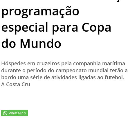
programação
TESTADO E APROVADO
ÚLTIMAS NOTÍCIAS
especial para Copa
PARCEIROS
do Mundo
QUEM SOMOS - EQUIPE
CONTATO
Hóspedes em cruzeiros pela companhia marítima
durante o período do campeonato mundial terão a
bordo uma série de atividades ligadas ao futebol.
A Costa Cru