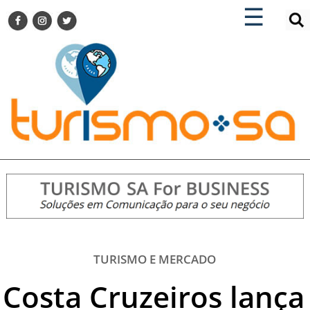
×
×
☰
ENCONTRE SUA NOTÍCIA
AGENDA VISITE GUARULHOS
TURISMO SA FOR BUSINESS
Pesquisar:
DESTINOS NACIONAIS
DESTINOS INTERNACIONAIS
CITY BREAK
TURISMO E MERCADO
FEIRAS
EVENTOS
HOTELARIA
GASTRONOMIA
TURISMO E MERCADO
DICAS
Costa Cruzeiros lança
VITRINE
TURISMO SA TV