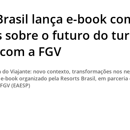
TESTADO E APROVADO
Brasil lança e-book co
ÚLTIMAS NOTÍCIAS
PARCEIROS
s sobre o futuro do t
QUEM SOMOS - EQUIPE
 com a FGV
CONTATO
 do Viajante: novo contexto, transformações nos ne
o e-book organizado pela Resorts Brasil, em parceri
 FGV (EAESP)