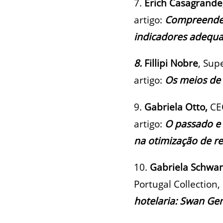
7.
Erich Casagrande
artigo:
Compreendend
indicadores adequa
8.
Fillipi Nobre
, Sup
artigo:
Os meios de 
9.
Gabriela Otto,
CE
artigo:
O passado e o
na otimização de re
10.
Gabriela Schwa
Portugal Collection,
hotelaria: Swan Gen