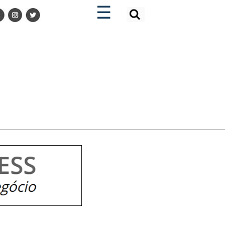
×
×
☰