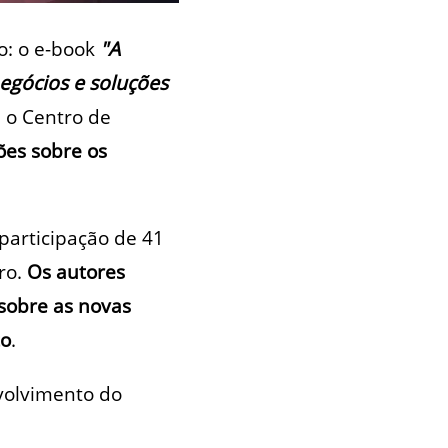
o: o e-book
"A
egócios e soluções
m o Centro de
ões sobre os
participação de 41
ro.
Os autores
sobre as novas
to
.
volvimento do