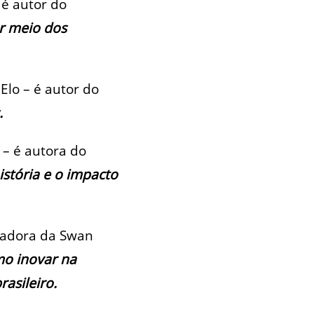
 é autor do
r meio dos
lo – é autor do
.
 – é autora do
istória e o impacto
dadora da Swan
mo inovar na
asileiro.