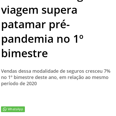
viagem supera
TESTADO E APROVADO
ÚLTIMAS NOTÍCIAS
patamar pré-
PARCEIROS
pandemia no 1º
QUEM SOMOS - EQUIPE
CONTATO
bimestre
Vendas dessa modalidade de seguros cresceu 7%
no 1º bimestre deste ano, em relação ao mesmo
período de 2020