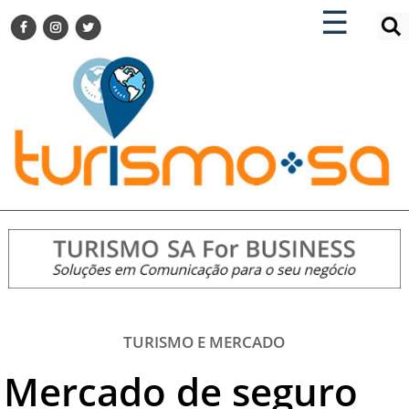
×
×
☰
ENCONTRE SUA NOTÍCIA
AGENDA VISITE GUARULHOS
TURISMO SA FOR BUSINESS
Pesquisar:
DESTINOS NACIONAIS
DESTINOS INTERNACIONAIS
CITY BREAK
TURISMO E MERCADO
FEIRAS
EVENTOS
HOTELARIA
GASTRONOMIA
TURISMO E MERCADO
DICAS
Mercado de seguro
VITRINE
TURISMO SA TV