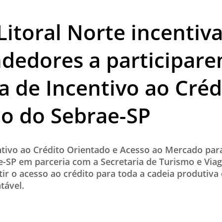
TESTADO E APROVADO
Litoral Norte incentiv
ÚLTIMAS NOTÍCIAS
PARCEIROS
dedores a participar
QUEM SOMOS - EQUIPE
 de Incentivo ao Créd
CONTATO
o do Sebrae-SP
tivo ao Crédito Orientado e Acesso ao Mercado par
e-SP em parceria com a Secretaria de Turismo e Via
tir o acesso ao crédito para toda a cadeia produtiv
tável.