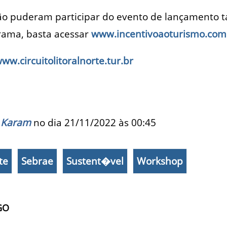
ão puderam participar do evento de lançament
grama, basta acessar
www.incentivoaoturismo.com
ww.circuitolitoralnorte.tur.br
 Karam
no dia 21/11/2022 às
00:45
te
Sebrae
Sustent�vel
Workshop
GO