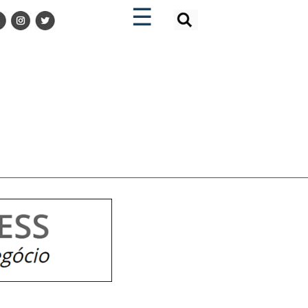
×
×
☰