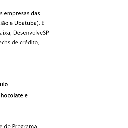
as empresas das
tião e Ubatuba). E
Caixa, DesenvolveSP
chs de crédito,
aulo
Chocolate e
te do Programa,