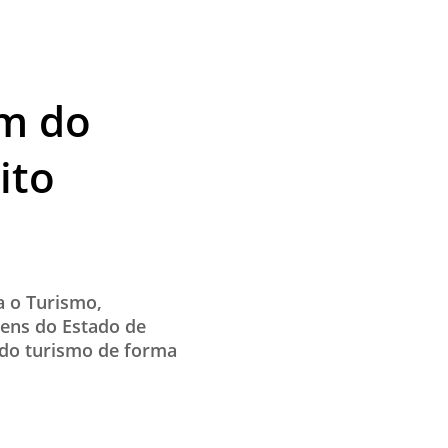
a
em do
ito
a o Turismo,
gens do Estado de
a do turismo de forma