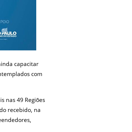
ainda capacitar
ontemplados com
is nas 49 Regiões
ndo recebido, na
eendedores,