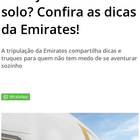
solo? Confira as dicas
TESTADO E APROVADO
ÚLTIMAS NOTÍCIAS
da Emirates!
PARCEIROS
QUEM SOMOS - EQUIPE
A tripulação da Emirates compartilha dicas e
CONTATO
truques para quem não tem medo de se aventurar
sozinho