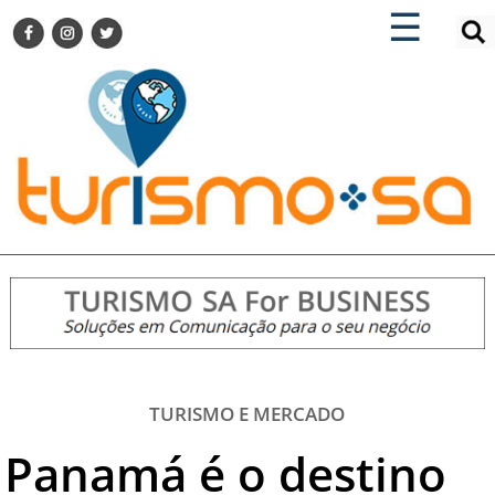
×
×
☰
ENCONTRE SUA NOTÍCIA
AGENDA VISITE GUARULHOS
TURISMO SA FOR BUSINESS
Pesquisar:
DESTINOS NACIONAIS
DESTINOS INTERNACIONAIS
CITY BREAK
TURISMO E MERCADO
FEIRAS
EVENTOS
HOTELARIA
GASTRONOMIA
TURISMO E MERCADO
DICAS
Panamá é o destino
VITRINE
TURISMO SA TV