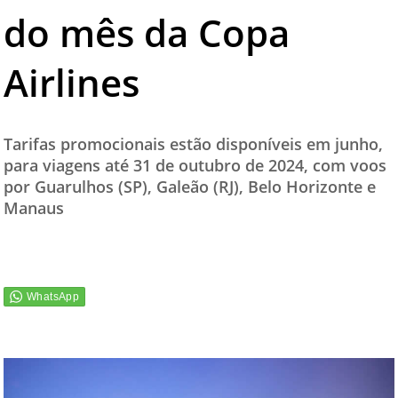
do mês da Copa
TESTADO E APROVADO
ÚLTIMAS NOTÍCIAS
Airlines
PARCEIROS
QUEM SOMOS - EQUIPE
Tarifas promocionais estão disponíveis em junho,
CONTATO
para viagens até 31 de outubro de 2024, com voos
por Guarulhos (SP), Galeão (RJ), Belo Horizonte e
Manaus