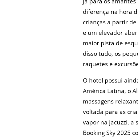
Já para os amantes d
diferença na hora d
crianças a partir d
e um elevador abert
maior pista de esqu
disso tudo, os peq
raquetes e excursõ
O hotel possui aind
América Latina, o 
massagens relaxant
voltada para as cri
vapor na jacuzzi, a 
Booking Sky 2025 c