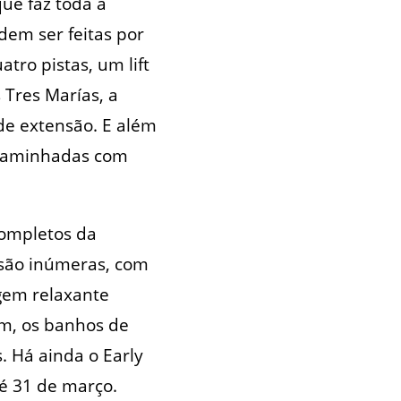
que faz toda a
dem ser feitas por
tro pistas, um lift
 Tres Marías, a
de extensão. E além
 caminhadas com
completos da
 são inúmeras, com
gem relaxante
ém, os banhos de
s. Há ainda o Early
é 31 de março.