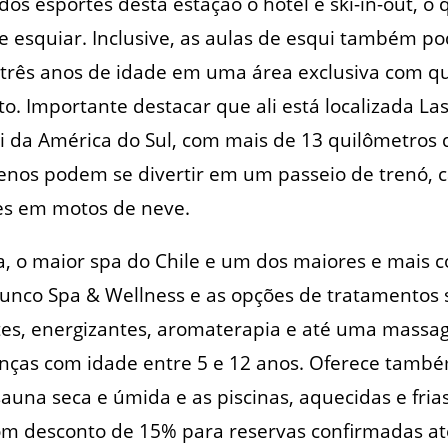
os esportes desta estação o hotel é ski-in-out, o 
e esquiar. Inclusive, as aulas de esqui também po
e três anos de idade em uma área exclusiva com qua
o. Importante destacar que ali está localizada Las
i da América do Sul, com mais de 13 quilômetros 
uenos podem se divertir em um passeio de trenó,
es em motos de neve.
a, o maior spa do Chile e um dos maiores e mais 
Alunco Spa & Wellness e as opções de tratamentos
es, energizantes, aromaterapia e até uma massa
anças com idade entre 5 e 12 anos. Oferece tamb
sauna seca e úmida e as piscinas, aquecidas e fria
om desconto de 15% para reservas confirmadas at