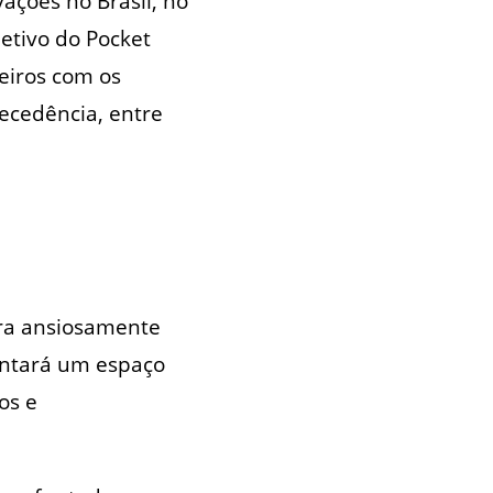
ações no Brasil, no
jetivo do Pocket
eiros com os
tecedência, entre
ara ansiosamente
entará um espaço
os e