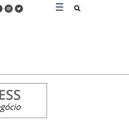
×
×
☰