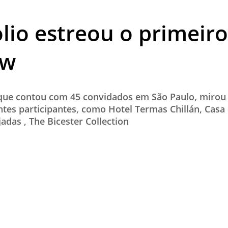
TESTADO E APROVADO
olio estreou o primeir
ÚLTIMAS NOTÍCIAS
PARCEIROS
ow
QUEM SOMOS - EQUIPE
CONTATO
 que contou com 45 convidados em São Paulo, mirou
tes participantes, como Hotel Termas Chillán, Casa
adas , The Bicester Collection