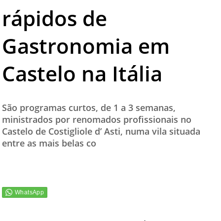
rápidos de
TESTADO E APROVADO
ÚLTIMAS NOTÍCIAS
Gastronomia em
PARCEIROS
Castelo na Itália
QUEM SOMOS - EQUIPE
CONTATO
São programas curtos, de 1 a 3 semanas,
ministrados por renomados profissionais no
Castelo de Costigliole d’ Asti, numa vila situada
entre as mais belas co