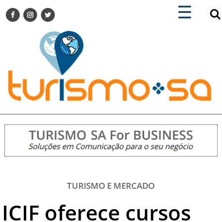
×
×
☰
ENCONTRE SUA NOTÍCIA
AGENDA VISITE GUARULHOS
TURISMO SA FOR BUSINESS
Pesquisar:
DESTINOS NACIONAIS
DESTINOS INTERNACIONAIS
CITY BREAK
TURISMO E MERCADO
FEIRAS
EVENTOS
HOTELARIA
GASTRONOMIA
TURISMO E MERCADO
DICAS
ICIF oferece cursos
VITRINE
TURISMO SA TV