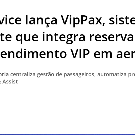
TESTADO E APROVADO
vice lança VipPax, sis
ÚLTIMAS NOTÍCIAS
PARCEIROS
nte que integra reserva
QUEM SOMOS - EQUIPE
atendimento VIP em ae
CONTATO
ria centraliza gestão de passageiros, automatiza pr
 Assist