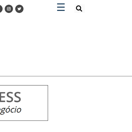
×
×
☰