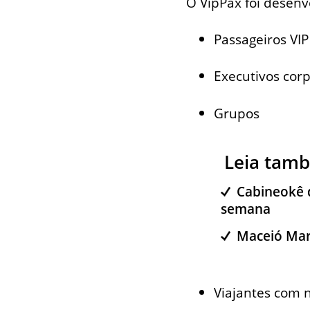
O VipPax foi desenvo
Passageiros VIP
Executivos corp
Grupos
Leia tam
Cabineokê d
semana
Maceió Mar 
Viajantes com 