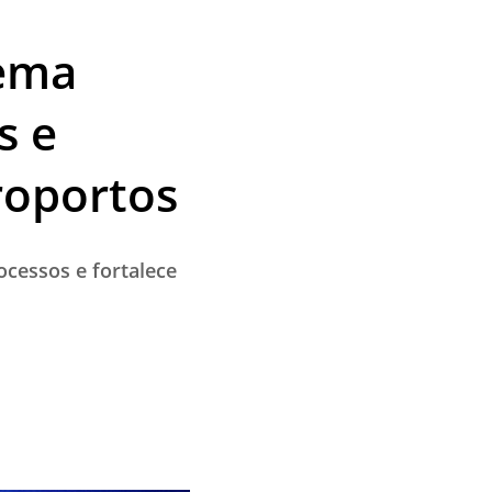
tema
s e
roportos
ocessos e fortalece