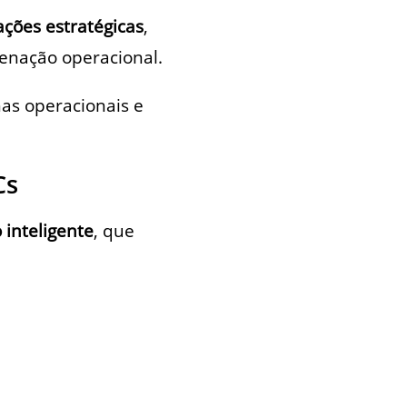
ações estratégicas
,
enação operacional.
has operacionais e
Cs
inteligente
, que